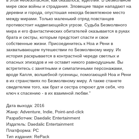
в этой небезопасной, как оказалось, идиллии. В Безмолвном
мире свои войны и страдания. Зловещие твари нападают на
деревни и города, опустошая некогда безмятежное место
между мирами. Только маленький отряд повстанцев
противостоит надвигающейся угрозе. Судьба Безмолвного
мира и его фантастических обитателей оказывается в руках
брата и сестры, которым предстоит спасти и свои
собственные жизни. Присоединитесь к Ноа и Рени в
захватывающем путешествии по Безмолвному миру. Их
история раскрывается в контрастной череде светлых и
опасных эпизодов и не оставит никого равнодушным. Вы
встретитесь с занятными и симпатичными персонажами,
вроде Капля, волшебной гусеницы, помогающей Ноа и Рени
в их странствиях по Безмолвному миру. А также станете
свидетелем того, как брат и сестра откроют для себя, что
ключ к спасению - в их взаимной любви."
Дата выхода: 2016
Жанр: Adventure, Indie, Point-and-click
Разработчик: Daedalic Entertainment
Издатель: Daedalic Entertainment
Платформа: РС
Тип издания: RePack