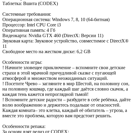
Таблетка: Вшита (CODEX)
Системные требования:
Операционная система: Windows 7, 8, 10 (64-битная)
Процессор: Intel CPU Core i3
Оперативная память: 4 Гб
Видеокарта: Nvidia GTX 460 (DirectX: Версии 11)
Звуковая карта: Звуковое устройство, совместимое с DirectX®
11
Свободное место на жестком диске: 6,2 GB
Особенности игры:
! Начните зловещее приключение – вспомните свои детские
страхи в этой мрачной причудливой сказке с пугающей
атмосферой и множеством неожиданных ситуаций.
! Посетите Чрево – загляните в мир Шестой, на половину сон,
на половину кошмар, где каждый шаг даётся словно скачок, а
каждая тень кажется непроглядной тьмой!
! Вспомните детские радости – разбудите в себе ребёнка, дайте
волю воображению и держитесь подальше от опасностей.
Каждая комната– это клетка, каждый её обитатель – угроза, а
вместе это проблема, которую вам предстоит решить.
Особенности репака:
За основу взят релиз от CODEX;