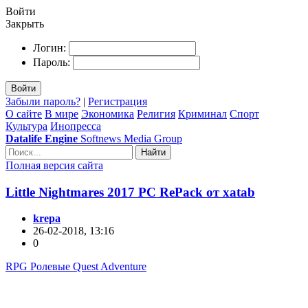
Войти
Закрыть
Логин:
Пароль:
Войти
Забыли пароль?
|
Регистрация
О сайте
В мире
Экономика
Религия
Криминал
Спорт
Культура
Инопресса
Datalife Engine
Softnews Media Group
Найти
Полная версия сайта
Little Nightmares 2017 PC RePack от xatab
krepa
26-02-2018, 13:16
0
RPG Ролевые Quest Adventure