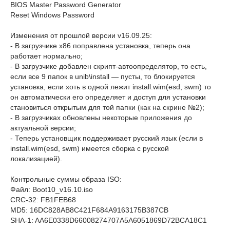
BIOS Master Password Generator
Reset Windows Password
Изменения от прошлой версии v16.09.25:
- В загрузчике x86 поправлена установка, теперь она
работает нормально;
- В загрузчике добавлен скрипт-автоопределятор, то есть,
если все 9 папок в unib\install — пусты, то блокируется
установка, если хоть в одной лежит install.wim(esd, swm) то
он автоматически его определяет и доступ для установки
становиться открытым для той папки (как на скрине №2);
- В загрузчиках обновлены некоторые приложения до
актуальной версии;
- Теперь установщик поддерживает русский язык (если в
install.wim(esd, swm) имеется сборка с русской
локализацией).
Контрольные суммы образа ISO:
Файл: Boot10_v16.10.iso
CRC-32: FB1FEB68
MD5: 16DC828AB8C421F684A9163175B387CB
SHA-1: AA6E0338D66008274707A5A6051869D72BCA18C1