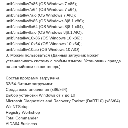
unib\install\w7x86 (OS Windows 7 x86);
unib\install\w7x64 (OS Windows 7 x64);
unib\install\w7aio (OS Windows 7 AIO);
unib\install\w8x86 (OS Windows 8|8.1 x86);
unib\install\w8x64 (OS Windows 8|8.1 x64);
unib\install\w8aio (OS Windows 8|8.1 AIO);
unib\install\w10x86 (OS Windows 10 x86);
unib\install\w10x64 (OS Windows 10 x64);
unib\install\w10aio (OS Windows 10 AIO);
3. Можем пользоваться (Данный загрузчик может
устанавливать систему с любым языком. Установщик правда
на английском языке теперь).
Состав программ загрузчика:
32/64-битные загрузчики:
Среда восстановления (х86/x64)
Выбор установки Windows от 7 до 10
Microsoft Diagnostics and Recovery Toolset (DaRT10) (x86/64)
WinNTSetup
Registry Workshop
Total Commander
AIDA64 Business