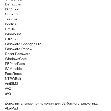
Defraggler
BCDTool
Ghost32
Testdisk
Bootice
DmDe
WinMount
UltraISO
Password Changer Pro
Password Renew
Reset Password
WindowsGate
PEPassPass
SAMInside
PassReset
NTPWEdit
AntiSMS
AVZ
uVS
Дополнительные приложения для 32-битного загрузчика:
AkelPad