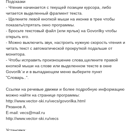
Подсказки
- Чтение начинается с текущей позиции курсора, либо
читается выделенный фрагмент текста.
- Щелкните левой кнопкой мыши на иконке в трее чтобы
показать/спрятать окно программы.
- Бросьте текстовый файл (или ярлык) на Govorilkу чтобы
открыть его.
- Можно выключить звук, настроить нужную скорость чтения и
читать текст с автоматической прокруткой подальше от
монитора.
- Чтобы исправить произношение слова,щелкните правой
кнопкой мыши на слове или выделенном тексте в окне
Govorilk`и и в выпадающем меню выберите пункт
"Словарь..".
Ссылки на речевые движки и более подробную информацию
можно найти на странице программы:
http://www.vector-ski.ru/vecs/govorilka.html
Рязанов А.
E-mail: vecs@mail.ru
http://www.vector-ski.ru/vecs
Установка: