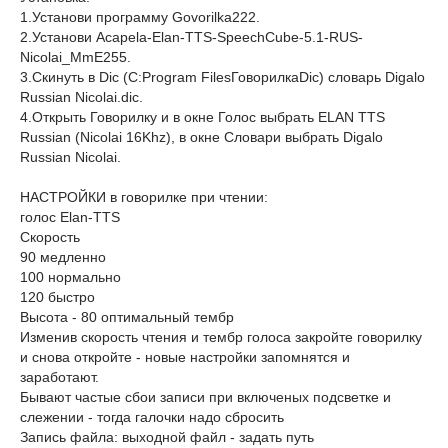
1.Установи программу Govorilka222.
2.Установи Acapela-Elan-TTS-SpeechCube-5.1-RUS-
Nicolai_MmE255.
3.Скинуть в Dic (C:Program FilesГоворилкаDic) словарь Digalo
Russian Nicolai.dic.
4.Открыть Говорилку и в окне Голос выбрать ELAN TTS
Russian (Nicolai 16Khz), в окне Словари выбрать Digalo
Russian Nicolai.
НАСТРОЙКИ в говорилке при чтении:
голос Elan-TTS
Скорость
90 медленно
100 нормально
120 быстро
Высота - 80 оптимальный тембр
Изменив скорость чтения и тембр голоса закройте говорилку
и снова откройте - новые настройки запомнятся и
заработают.
Бывают частые сбои записи при включеных подсветке и
слежении - тогда галочки надо сбросить
Запись файла: выходной файл - задать путь