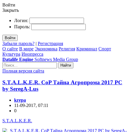
Войти
Закрыть
Логин:
Пароль:
Войти
Забыли пароль?
|
Регистрация
О сайте
В мире
Экономика
Религия
Криминал
Спорт
Культура
Инопресса
Datalife Engine
Softnews Media Group
Найти
Полная версия сайта
S.T.A.L.K.E.R. CoP Тайна Агропрома 2017 PC
by SeregA-Lus
krepa
11-09-2017, 07:11
0
S.T.A.L.K.E.R.