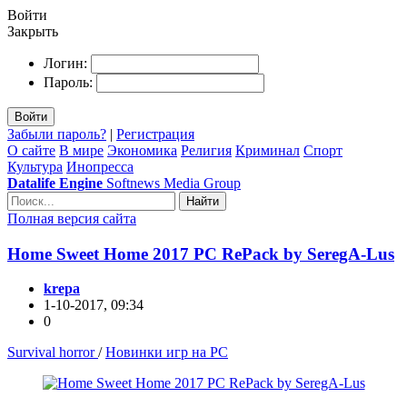
Войти
Закрыть
Логин:
Пароль:
Войти
Забыли пароль?
|
Регистрация
О сайте
В мире
Экономика
Религия
Криминал
Спорт
Культура
Инопресса
Datalife Engine
Softnews Media Group
Найти
Полная версия сайта
Home Sweet Home 2017 PC RePack by SeregA-Lus
krepa
1-10-2017, 09:34
0
Survival horror
/
Новинки игр на PC