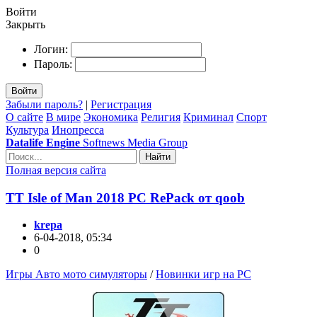
Войти
Закрыть
Логин:
Пароль:
Войти
Забыли пароль?
|
Регистрация
О сайте
В мире
Экономика
Религия
Криминал
Спорт
Культура
Инопресса
Datalife Engine
Softnews Media Group
Найти
Полная версия сайта
TT Isle of Man 2018 PC RePack от qoob
krepa
6-04-2018, 05:34
0
Игры Авто мото симуляторы
/
Новинки игр на PC