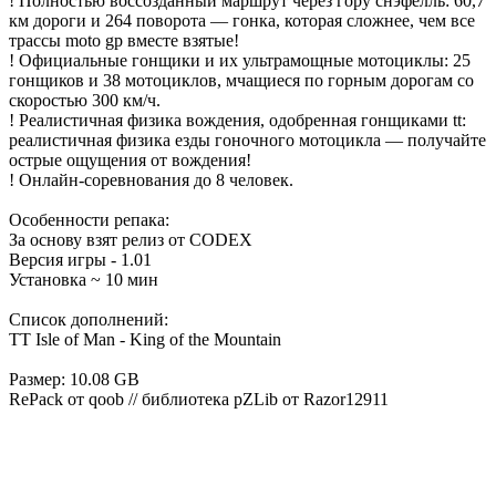
! Полностью воссозданный маршрут через гору снэфелль: 60,7
км дороги и 264 поворота — гонка, которая сложнее, чем все
трассы moto gp вместе взятые!
! Официальные гонщики и их ультрамощные мотоциклы: 25
гонщиков и 38 мотоциклов, мчащиеся по горным дорогам со
скоростью 300 км/ч.
! Реалистичная физика вождения, одобренная гонщиками tt:
реалистичная физика езды гоночного мотоцикла — получайте
острые ощущения от вождения!
! Онлайн-соревнования до 8 человек.
Особенности репака:
За основу взят релиз от CODEX
Версия игры - 1.01
Установка ~ 10 мин
Список дополнений:
TT Isle of Man - King of the Mountain
Размер: 10.08 GB
RePack от qoob // библиотека pZLib от Razor12911