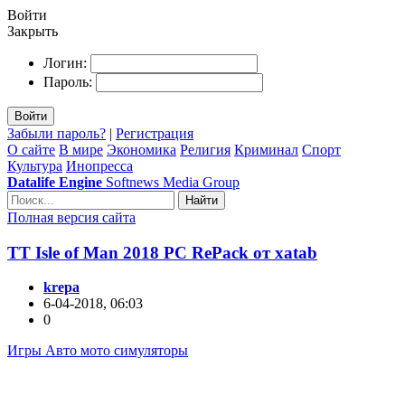
Войти
Закрыть
Логин:
Пароль:
Войти
Забыли пароль?
|
Регистрация
О сайте
В мире
Экономика
Религия
Криминал
Спорт
Культура
Инопресса
Datalife Engine
Softnews Media Group
Найти
Полная версия сайта
TT Isle of Man 2018 PC RePack от xatab
krepa
6-04-2018, 06:03
0
Игры Авто мото симуляторы