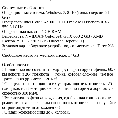
Системные требования:
Операционная система: Windows 7, 8, 10 (только версии 64-
бит)
Процессор: Intel Core i3-2100 3.10 GHz / AMD Phenom II X2
550 3.1GHz
Оперативная память: 4 GB RAM
Видеокарта: NVIDIA® GeForce® GTX 650 2 GB / AMD
Radeon™ HD 7770 2 GB (DirectX: Версии 11)
Звуковая карта: Звуковое устройство, совместимое с DirectX®
11
Свободное место на жёстком диске: 17 GB
Особенности игры:
! Полностью воссозданный маршрут через гору снэфелль: 60,7
км дороги и 264 поворота — гонка, которая сложнее, чем все
трассы moto gp вместе взятые!
! Официальные гонщики и их ультрамощные мотоциклы: 25
гонщиков и 38 мотоциклов, мчащиеся по горным дорогам со
скоростью 300 км/ч.
! Реалистичная физика вождения, одобренная гонщиками tt:
реалистичная физика езды гоночного мотоцикла — получайте
острые ощущения от вождения!
! Онлайн-соревнования до 8 человек.