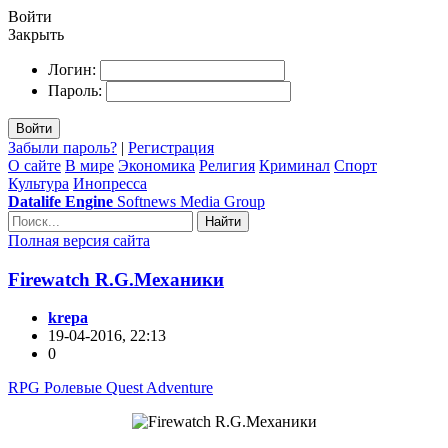
Войти
Закрыть
Логин:
Пароль:
Войти
Забыли пароль?
|
Регистрация
О сайте
В мире
Экономика
Религия
Криминал
Спорт
Культура
Инопресса
Datalife Engine
Softnews Media Group
Найти
Полная версия сайта
Firewatch R.G.Механики
krepa
19-04-2016, 22:13
0
RPG Ролевые Quest Adventure