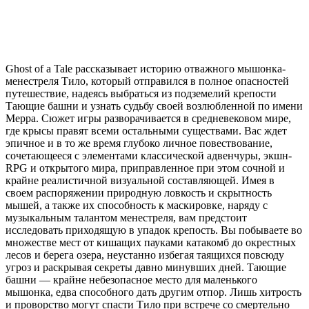
Ghost of a Tale рассказывает историю отважного мышонка-
менестреля Тило, который отправился в полное опасностей
путешествие, надеясь выбраться из подземелий крепости
Тающие башни и узнать судьбу своей возлюбленной по имени
Мерра. Сюжет игры разворачивается в средневековом мире,
где крысы правят всеми остальными существами. Вас ждет
эпичное и в то же время глубоко личное повествование,
сочетающееся с элементами классической адвенчуры, экшн-
RPG и открытого мира, приправленное при этом сочной и
крайне реалистичной визуальной составляющей. Имея в
своем распоряжении природную ловкость и скрытность
мышей, а также их способность к маскировке, наряду с
музыкальным талантом менестреля, вам предстоит
исследовать приходящую в упадок крепость. Вы побываете во
множестве мест от кишащих пауками катакомб до окрестных
лесов и берега озера, неустанно избегая таящихся повсюду
угроз и раскрывая секреты давно минувших дней. Тающие
башни — крайне небезопасное место для маленького
мышонка, едва способного дать другим отпор. Лишь хитрость
и проворство могут спасти Тило при встрече со смертельно