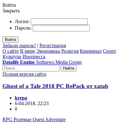
Войти
Закрыть
Логин:
Пароль:
Войти
Забыли пароль?
|
Регистрация
О сайте
В мире
Экономика
Религия
Криминал
Спорт
Культура
Инопресса
Datalife Engine
Softnews Media Group
Найти
Полная версия сайта
Ghost of a Tale 2018 PC RePack от xatab
krepa
6-04-2018, 22:23
0
RPG Ролевые Quest Adventure