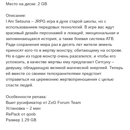
Место на диске: 2 GB
Описание:
I Am Setsuna – JRPG игра в духе старой школы, но с
использованием передовых технологий. В игре вас ждут
красивый дизайн персонажей и локаций, эмоциональная и
запоминающаяся история, а также боевая система ATB.
Ради сохранения мира раз в десять лет жители земель
приносят кого-то в жертву монстру, обитающему на острове.
Но в один из годов монстр очень разозлился, и чтобы его
успокоить, в качестве жертвы ему предлагают Сетсуну –
девушку, обладающую великой магической энергией. Теперь
ей вместе со своими телохранителями предстоит
отправиться на церемонию жертвоприношения с целью
спасти людей.
Особенности репака:
Вшит русификатор от ZoG Forum Team
Установка ~ 2 мин
RePack от qoob
Размер 1.29 GB