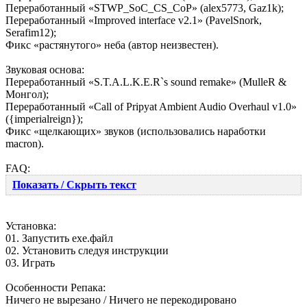
Переработанный «STWP_SoC_CS_CoP» (alex5773, Gaz1k);
Переработанный «Improved interface v2.1» (PavelSnork,
Serafim12);
Фикс «растянутого» неба (автор неизвестен).
Звуковая основа:
Переработанный «S.T.A.L.K.E.R`s sound remake» (MulleR &
Монгол);
Переработанный «Call of Pripyat Ambient Audio Overhaul v1.0»
({imperialreign});
Фикс «щелкающих» звуков (использовались наработки
macron).
FAQ:
Показать / Скрыть текст
Установка:
01. Запустить ехе.файл
02. Установить следуя инструкции
03. Играть
Особенности Репака:
Ничего не вырезано / Ничего не перекодировано