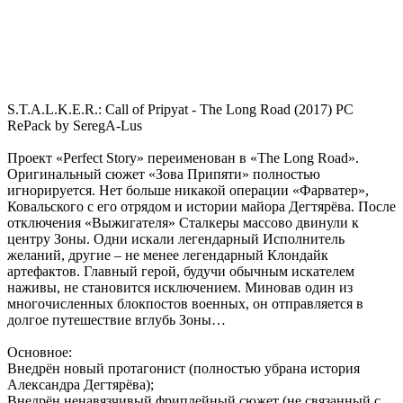
S.T.A.L.K.E.R.: Call of Pripyat - The Long Road (2017) PC
RePack by SeregA-Lus
Проект «Perfect Story» переименован в «The Long Road».
Оригинальный сюжет «Зова Припяти» полностью
игнорируется. Нет больше никакой операции «Фарватер»,
Ковальского с его отрядом и истории майора Дегтярёва. После
отключения «Выжигателя» Сталкеры массово двинули к
центру Зоны. Одни искали легендарный Исполнитель
желаний, другие – не менее легендарный Клондайк
артефактов. Главный герой, будучи обычным искателем
наживы, не становится исключением. Миновав один из
многочисленных блокпостов военных, он отправляется в
долгое путешествие вглубь Зоны…
Основное:
Внедрён новый протагонист (полностью убрана история
Александра Дегтярёва);
Внедрён ненавязчивый фриплейный сюжет (не связанный с