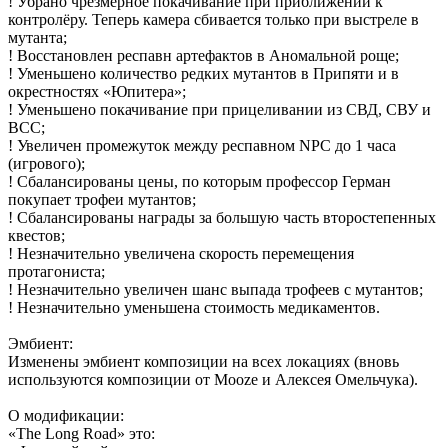
! Убрано чрезмерное покачивание при приближении к
контролёру. Теперь камера сбивается только при выстреле в
мутанта;
! Восстановлен респавн артефактов в Аномальной роще;
! Уменьшено количество редких мутантов в Припяти и в
окрестностях «Юпитера»;
! Уменьшено покачивание при прицеливании из СВД, СВУ и
ВСС;
! Увеличен промежуток между респавном NPC до 1 часа
(игрового);
! Сбалансированы цены, по которым профессор Герман
покупает трофеи мутантов;
! Сбалансированы награды за большую часть второстепенных
квестов;
! Незначительно увеличена скорость перемещения
протагониста;
! Незначительно увеличен шанс выпада трофеев с мутантов;
! Незначительно уменьшена стоимость медикаментов.
Эмбиент:
Изменены эмбиент композиции на всех локациях (вновь
используются композиции от Mooze и Алексея Омельчука).
О модификации:
«The Long Road» это: