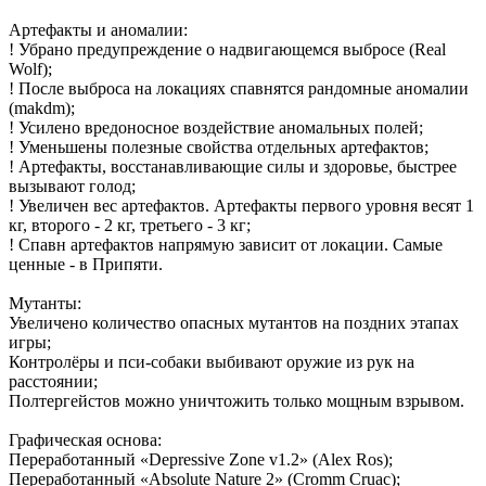
Артефакты и аномалии:
! Убрано предупреждение о надвигающемся выбросе (Real
Wolf);
! После выброса на локациях спавнятся рандомные аномалии
(makdm);
! Усилено вредоносное воздействие аномальных полей;
! Уменьшены полезные свойства отдельных артефактов;
! Артефакты, восстанавливающие силы и здоровье, быстрее
вызывают голод;
! Увеличен вес артефактов. Артефакты первого уровня весят 1
кг, второго - 2 кг, третьего - 3 кг;
! Спавн артефактов напрямую зависит от локации. Самые
ценные - в Припяти.
Мутанты:
Увеличено количество опасных мутантов на поздних этапах
игры;
Контролёры и пси-собаки выбивают оружие из рук на
расстоянии;
Полтергейстов можно уничтожить только мощным взрывом.
Графическая основа:
Переработанный «Depressive Zone v1.2» (Alex Ros);
Переработанный «Absolute Nature 2» (Cromm Cruac);