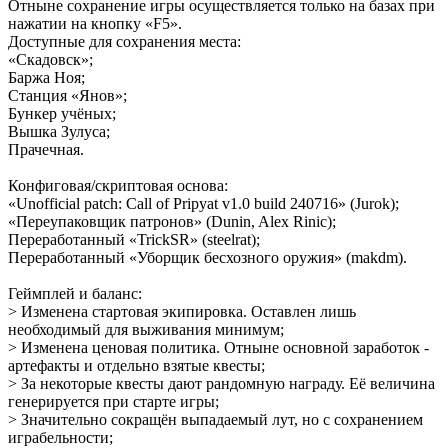
Отныне сохранение игры осуществляется только на базах при
нажатии на кнопку «F5».
Доступные для сохранения места:
«Скадовск»;
Баржа Ноя;
Станция «Янов»;
Бункер учёных;
Вышка Зулуса;
Прачечная.
Конфиговая/скриптовая основа:
«Unofficial patch: Call of Pripyat v1.0 build 240716» (Jurok);
«Переупаковщик патронов» (Dunin, Alex Rinic);
Переработанный «TrickSR» (steelrat);
Переработанный «Уборщик бесхозного оружия» (makdm).
Геймплей и баланс:
> Изменена стартовая экипировка. Оставлен лишь
необходимый для выживания минимум;
> Изменена ценовая политика. Отныне основной заработок -
артефакты и отдельно взятые квесты;
> За некоторые квесты дают рандомную награду. Её величина
генерируется при старте игры;
> Значительно сокращён выпадаемый лут, но с сохранением
играбельности;