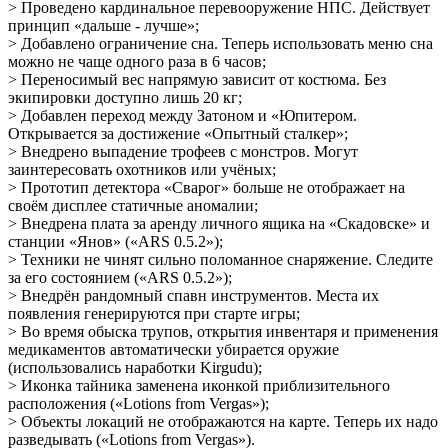
> Проведено кардинальное перевооружение НПС. Действует
принцип «дальше - лучше»;
> Добавлено ограничение сна. Теперь использовать меню сна
можно не чаще одного раза в 6 часов;
> Переносимый вес напрямую зависит от костюма. Без
экипировки доступно лишь 20 кг;
> Добавлен переход между Затоном и «Юпитером.
Открывается за достижение «Опытный сталкер»;
> Внедрено выпадение трофеев с монстров. Могут
заинтересовать охотников или учёных;
> Прототип детектора «Сварог» больше не отображает на
своём дисплее статичные аномалии;
> Внедрена плата за аренду личного ящика на «Скадовске» и
станции «Янов» («ARS 0.5.2»);
> Техники не чинят сильно поломанное снаряжение. Следите
за его состоянием («ARS 0.5.2»);
> Внедрён рандомный спавн инструментов. Места их
появления генерируются при старте игры;
> Во время обыска трупов, открытия инвентаря и применения
медикаментов автоматически убирается оружие
(использовались наработки Kirgudu);
> Иконка тайника заменена иконкой приблизительного
расположения («Lotions from Vergas»);
> Объекты локаций не отображаются на карте. Теперь их надо
разведывать («Lotions from Vergas»).