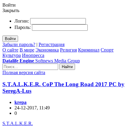
Войти
Закрыть
Логин:
Пароль:
Войти
Забыли пароль?
|
Регистрация
О сайте
В мире
Экономика
Религия
Криминал
Спорт
Культура
Инопресса
Datalife Engine
Softnews Media Group
Найти
Полная версия сайта
S.T.A.L.K.E.R. CoP The Long Road 2017 PC by
SeregA-Lus
krepa
24-12-2017, 11:49
0
S.T.A.L.K.E.R.